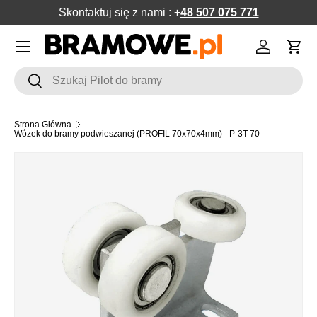
Skontaktuj się z nami :
+
48 507 075 771
POMIŃ DO ZAWARTOŚCI
Menu
Zaloguj si
Kos
Szukaj
Szukaj
Strona Główna
Wózek do bramy podwieszanej (PROFIL 70x70x4mm) - P-3T-70