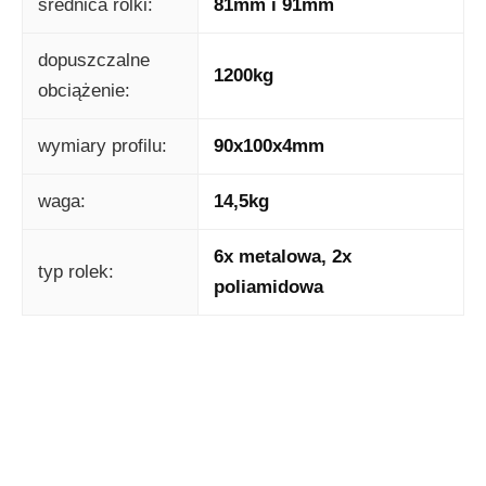
średnica rolki:
81mm i 91mm
dopuszczalne
1200kg
obciążenie:
wymiary profilu:
90x100x4mm
waga:
14,5kg
6x metalowa, 2x
typ rolek:
poliamidowa