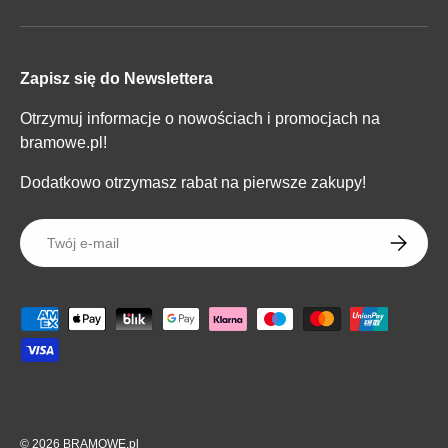
Zapisz się do Newslettera
Otrzymuj informacje o nowościach i promocjach na
bramowe.pl!
Dodatkowo otrzymasz rabat na pierwsze zakupy!
E-mail
SUBSKR
Metody płatności zaakceptowane
© 2026
BRAMOWE.pl