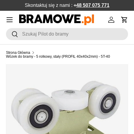
Skontaktuj się z nami :
+
48 507 075 771
POMIŃ DO ZAWARTOŚCI
Menu
Zaloguj si
Kos
Szukaj
Szukaj
Strona Główna
Wózek do bramy - 5 rolkowy, stały (PROFIL 40x40x2mm) - 5T-40