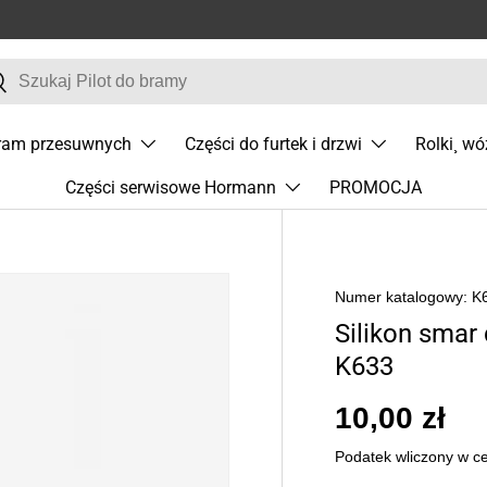
j
zukaj
bram przesuwnych
Części do furtek i drzwi
Rolki¸ wó
Części serwisowe Hormann
PROMOCJA
Numer katalogowy:
K
Silikon smar
K633
10,00 zł
Podatek wliczony w c