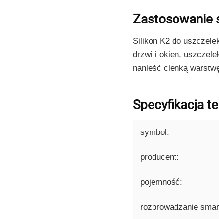
Zastosowanie 
Silikon K2 do uszczel
drzwi i okien, uszcze
nanieść cienką warstw
Specyfikacja te
symbol:
producent:
pojemność:
rozprowadzanie smar