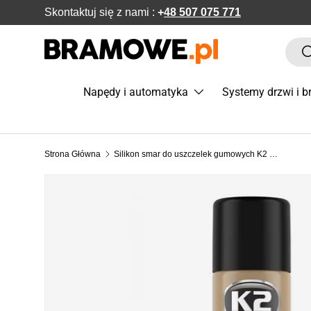
Skontaktuj się z nami :
+
48 507 075 771
POMIŃ DO ZAWARTOŚCI
Szuka
S
Napędy i automatyka
Systemy drzwi i 
Strona Główna
Silikon smar do uszczelek gumowych K2 300ml - K633