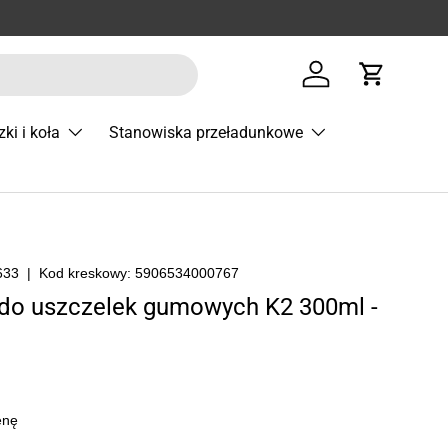
Zaloguj się
Koszyk
zki i koła
Stanowiska przeładunkowe
633
|
Kod kreskowy:
5906534000767
 do uszczelek gumowych K2 300ml -
enę