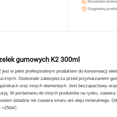
Doradztwo techn
Oryginalny produ
ku galerii
zczelek gumowych K2 300ml
2 jest w pełni profesjonalnym produktem do konserwacji e
ucznych. Doskonale zabezpiecza przed przymarzaniem gu
ażnikach oraz innych elementach. Jest bezzapachowy oraz 
ozją. W porównaniu do innych produktów na rynku, zawiera
swoim składzie nie zawiera smaru ani oleju mineralnego. O
o +250oC.