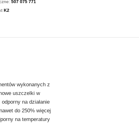
iczne:
507 075 771
kt
K2
lementów wykonanych z
mowe uszczelki w
odporny na działanie
 nawet do 250% więcej
dporny na temperatury