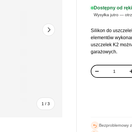
Dostępny od ręk
Wysyłka jutro — otr
NASTĘPNY
Silikon do uszczele
elementów wykonany
uszczelek K2 można
garażowych.
Ilość
-
z
1
/
3
Bezproblemowy 