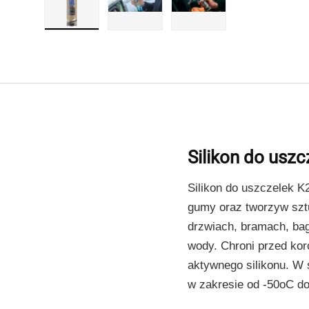
Załaduj obraz 1 w widoku galerii
Załaduj obraz 2 w widoku galerii
Załaduj obraz 3 w wido
Silikon do us
Silikon do uszczelek K
gumy oraz tworzyw szt
drzwiach, bramach, bag
wody. Chroni przed kor
aktywnego silikonu. W 
w zakresie od -50oC d