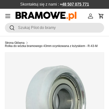
Skontaktuj się z nami :
+
48 507 075 771
POMIŃ DO ZAWARTOŚCI
Menu
Zaloguj si
Kos
Szukaj
Szukaj
Strona Główna
Rolka do wózka bramowego 43mm ocynkowana z łożyskiem - R-43-M