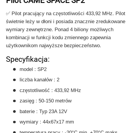
Pilot CAME SPACE SP2
✅ Pilot pracujący na częstotliwości 433,92 MHz. Pilot
świetnie leży w dłoni i posiada znacznie zredukowane
wymiary zewnętrzne. Ponad 4 biliony możliwych
kombinacji w funkcji kodu zmiennego zapewnia
użytkownikom najwyższe bezpieczeństwo.
Specyfikacja:
model : SP2
liczba kanałów : 2
częstotliwość : 433,92 MHz
zasięg : 50-150 metrów
baterie : Typ 23A 12V
wymiary : 44x67x17 mm
temperatura pracy : -20°C min. +70°C maks.