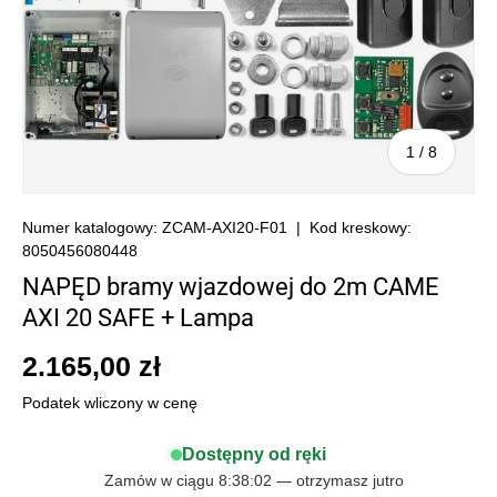
z
1
/
8
Numer katalogowy:
ZCAM-AXI20-F01
|
Kod kreskowy:
8050456080448
NAPĘD bramy wjazdowej do 2m CAME
AXI 20 SAFE + Lampa
2.165,00 zł
Podatek wliczony w cenę
Dostępny od ręki
Zamów w ciągu 8:38:02 — otrzymasz jutro