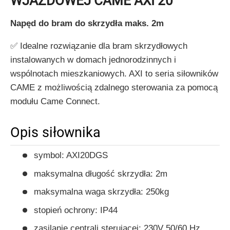
WJAZDOWEJ CAME AXI 20
Napęd do bram do skrzydła maks. 2m
✅ Idealne rozwiązanie dla bram skrzydłowych
instalowanych w domach jednorodzinnych i
wspólnotach mieszkaniowych. AXI to seria siłowników
CAME z możliwością zdalnego sterowania za pomocą
modułu Came Connect.
Opis siłownika
symbol: AXI20DGS
maksymalna długość skrzydła: 2m
maksymalna waga skrzydła: 250kg
stopień ochrony: IP44
zasilanie centrali sterującej: 230V 50/60 Hz