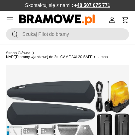
Skontaktuj się z nami :
+
48 507 075 771
POMIŃ DO ZAWARTOŚCI
Menu
Zaloguj si
Kos
Szukaj
Szukaj
Strona Główna
NAPĘD bramy wjazdowej do 2m CAME AXI 20 SAFE + Lampa