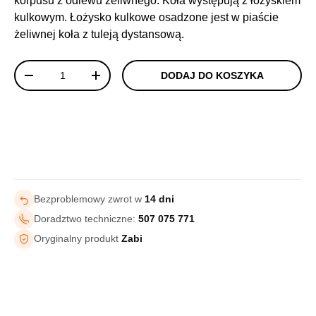
korpusu z odlewu żeliwnego. Koła występują z łożyskiem
kulkowym. Łożysko kulkowe osadzone jest w piaście
żeliwnej koła z tuleją dystansową.
Ilość
DODAJ DO KOSZYKA
-
+
Bezproblemowy zwrot w
14 dni
Doradztwo techniczne:
507 075 771
Oryginalny produkt
Zabi