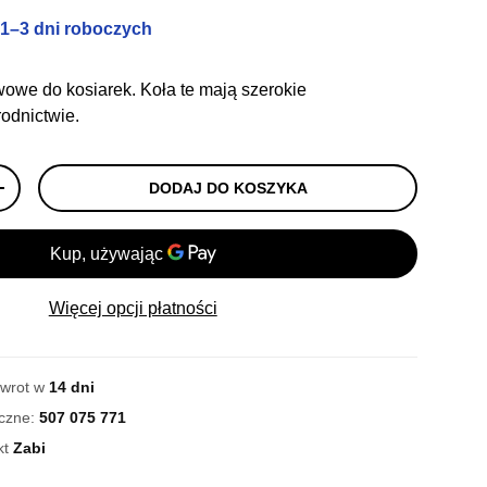
 1–3 dni roboczych
wowe do kosiarek. Koła te mają szerokie
odnictwie.
DODAJ DO KOSZYKA
+
Więcej opcji płatności
zwrot w
14 dni
iczne:
507 075 771
kt
Zabi