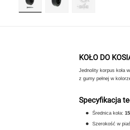
Załaduj obraz 1 w widoku galerii
Załaduj obraz 2 w widoku galerii
Załaduj obraz 3 w wido
KOŁO DO KOSI
Jednolity korpus koła 
z gumy pełnej w kolorz
Specyfikacja t
Średnica koła:
15
Szerokość w piaś