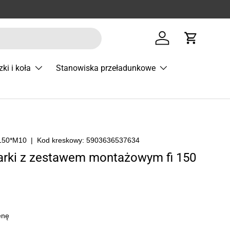
Zaloguj się
Koszyk
zki i koła
Stanowiska przeładunkowe
150*M10
|
Kod kreskowy:
5903636537634
arki z zestawem montażowym fi 150
enę