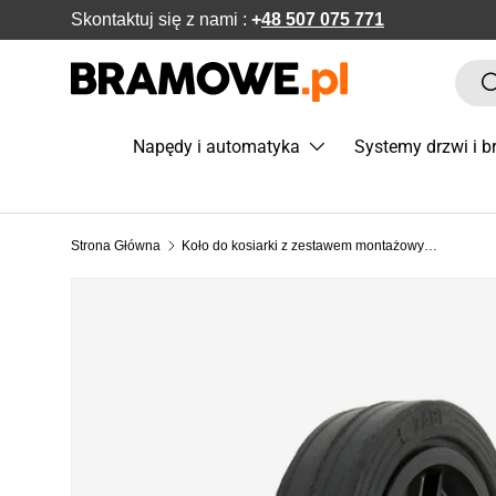
Skontaktuj się z nami :
+
48 507 075 771
POMIŃ DO ZAWARTOŚCI
Szuka
S
Napędy i automatyka
Systemy drzwi i 
Strona Główna
Koło do kosiarki z zestawem montażowym fi 150 K150*M10