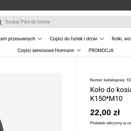
j
zukaj
bram przesuwnych
Części do furtek i drzwi
Rolki¸ wó
Części serwisowe Hormann
PROMOCJA
Numer katalogowy:
K
Koło do kosi
K150*M10
22,00 zł
Podatek wliczony w c