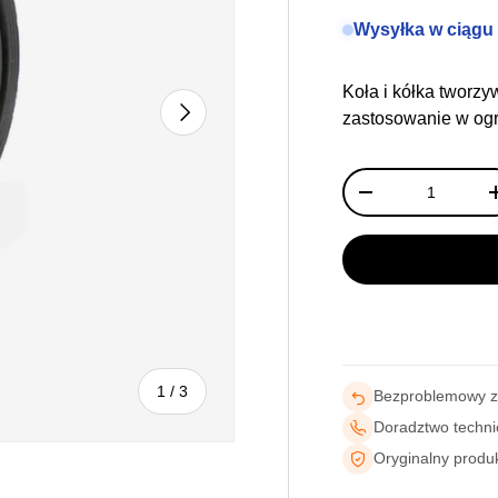
Wysyłka w ciągu
Koła i kółka tworzy
NASTĘPNY
zastosowanie w ogr
Ilość
-
z
1
/
3
Bezproblemowy 
Doradztwo techn
Oryginalny produ