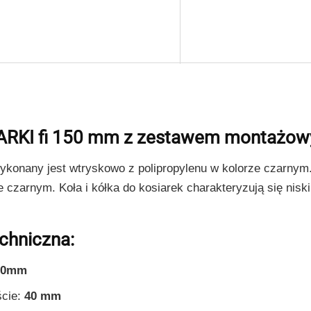
ku galerii
ARKI fi 150 mm z zestawem montażo
wykonany jest wtryskowo z polipropylenu w kolorze czarny
e czarnym. Koła i kółka do kosiarek charakteryzują się nis
echniczna:
0
mm
cie:
40 mm