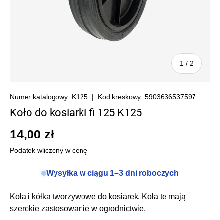
z
1
/
2
Numer katalogowy:
K125
|
Kod kreskowy:
5903636537597
Koło do kosiarki fi 125 K125
14,00 zł
Podatek wliczony w cenę
Wysyłka w ciągu 1–3 dni roboczych
Koła i kółka tworzywowe do kosiarek. Koła te mają
szerokie zastosowanie w ogrodnictwie.