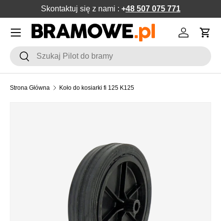
Skontaktuj się z nami :
+
48 507 075 771
POMIŃ DO ZAWARTOŚCI
Menu
Zaloguj si
Kos
Szukaj
Szukaj
Strona Główna
Koło do kosiarki fi 125 K125