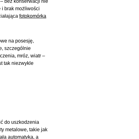
– bez konserwacji nie
 i brak możliwości
ziałająca
fotokomórka
owe na posesję,
e, szczególnie
zenia, mróz, wiatr –
t tak niezwykle
ić do uszkodzenia
y metalowe, takie jak
ała automatyka, a