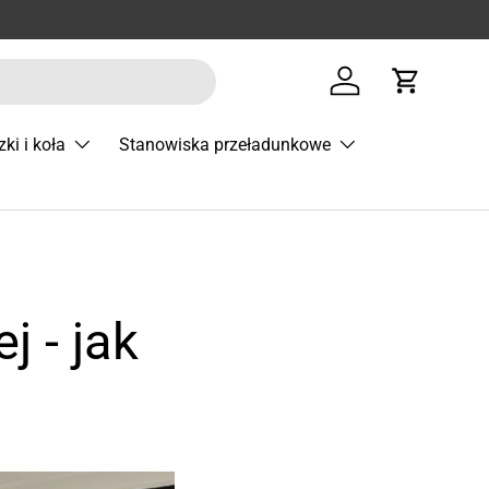
Zaloguj się
Koszyk
zki i koła
Stanowiska przeładunkowe
 - jak