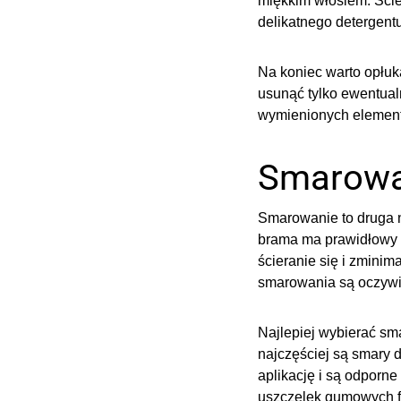
miękkim włosiem. Ści
delikatnego detergentu
Na koniec warto opłuk
usunąć tylko ewentualn
wymienionych elementó
Smarowa
Smarowanie to druga 
brama ma prawidłowy p
ścieranie się i zmini
smarowania są oczywiśc
Najlepiej wybierać s
najczęściej są smary 
aplikację i są odpor
uszczelek gumowych f