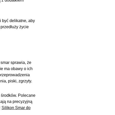
 z dodatkiem
 być delikatne, aby
 przedłuży życie
smar sprawia, że
ie ma obawy o ich
 przeprowadzenia
a, piski, zgrzyty.
 środków. Polecane
ają na precyzyjną
z
Silikon Smar do