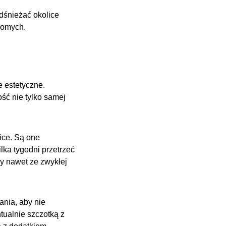
dśnieżać okolice
homych.
e estetyczne.
ść nie tylko samej
ice. Są one
lka tygodni przetrzeć
y nawet ze zwykłej
nia, aby nie
tualnie szczotką z