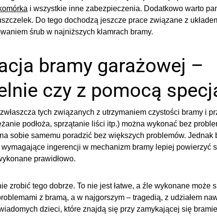
okomórka
i wszystkie inne zabezpieczenia. Dodatkowo warto pa
 uszczelek. Do tego dochodzą jeszcze prace związane z układ
owaniem śrub w najniższych klamrach bramy.
cja bramy garażowej –
lnie czy z pomocą specja
zwłaszcza tych związanych z utrzymaniem czystości bramy i prz
eżanie podłoża, sprzątanie liści itp.) można wykonać bez probl
a sobie samemu poradzić bez większych problemów. Jednak b
wymagające ingerencji w mechanizm bramy lepiej powierzyć sp
wykonane prawidłowo.
e zrobić tego dobrze. To nie jest łatwe, a źle wykonane może 
oblemami z bramą, a w najgorszym – tragedią, z udziałem naw
wiadomych dzieci, które znajdą się przy zamykającej się bramie