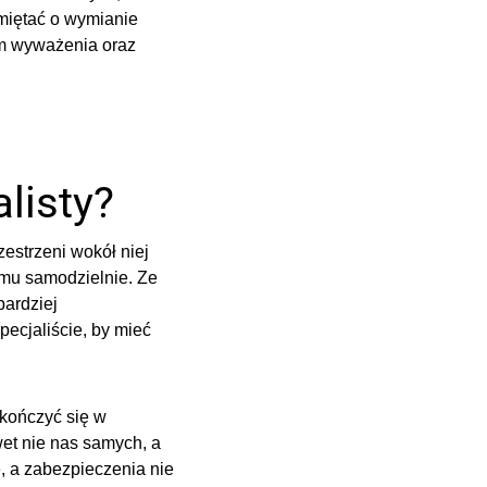
miętać o wymianie
em wyważenia oraz
listy?
estrzeni wokół niej
emu samodzielnie. Ze
ardziej
ecjaliście, by mieć
skończyć się w
et nie nas samych, a
, a zabezpieczenia nie