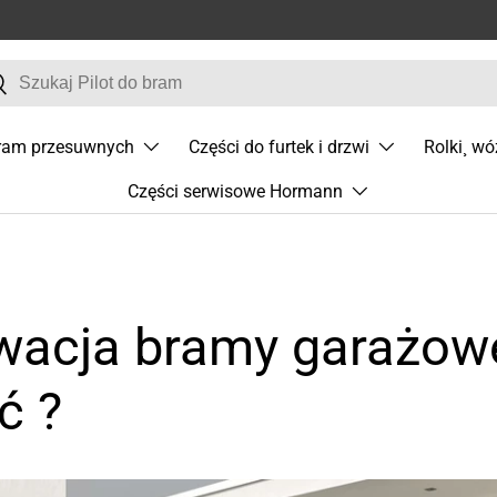
j
zukaj
bram przesuwnych
Części do furtek i drzwi
Rolki¸ wó
Części serwisowe Hormann
acja bramy garażowej
ć ?