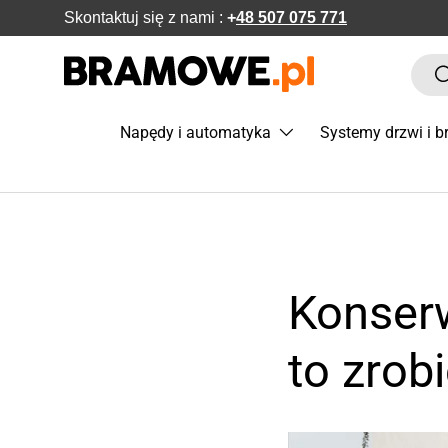
Skontaktuj się z nami :
+
48 507 075 771
POMIŃ DO ZAWARTOŚCI
Szuka
S
Napędy i automatyka
Systemy drzwi i 
Konserw
to zrobi