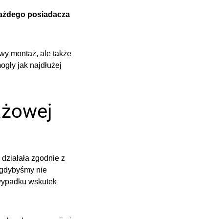
ażdego posiadacza
owy montaż, ale także
gły jak najdłużej
ażowej
działała zgodnie z
 gdybyśmy nie
wypadku wskutek