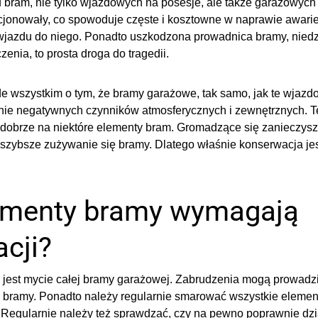
bram, nie tylko wjazdowych na posesje, ale także garażowych 
jonowały, co spowoduje częste i kosztowne w naprawie awarie
wjazdu do niego. Ponadto uszkodzona prowadnica bramy, nied
enia, to prosta droga do tragedii.
e wszystkim o tym, że bramy garażowe, tak samo, jak te wjazd
nie negatywnych czynników atmosferycznych i zewnętrznych. T
dobrze na niektóre elementy bram. Gromadzące się zanieczyszc
szybsze zużywanie się bramy. Dlatego właśnie konserwacja jes
lementy bramy wymagają
cji?
 jest mycie całej bramy garażowej. Zabrudzenia mogą prowadz
ramy. Ponadto należy regularnie smarować wszystkie element
 Regularnie należy też sprawdzać, czy na pewno poprawnie dzi