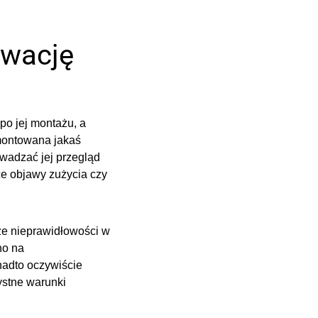
rwację
po jej montażu, a
 montowana jakaś
wadzać jej przegląd
e objawy zużycia czy
kże nieprawidłowości w
no na
onadto oczywiście
ystne warunki