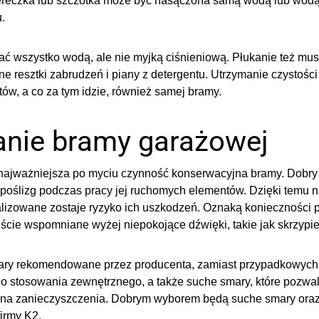
ereczka lub szczotka może być nasączona samą wodą lub wodą
.
ać wszystko wodą, ale nie myjką ciśnieniową. Płukanie też musi
e resztki zabrudzeń i piany z detergentu. Utrzymanie czystości
w, a co za tym idzie, również samej bramy.
nie bramy garażowej
najważniejsza po myciu czynność konserwacyjna bramy. Dobry 
oślizg podczas pracy jej ruchomych elementów. Dzięki temu n
malizowane zostaje ryzyko ich uszkodzeń. Oznaką konieczności
ie wspomniane wyżej niepokojące dźwięki, takie jak skrzypieni
mary rekomendowane przez producenta, zamiast przypadkowych
do stosowania zewnętrznego, a także suche smary, które pozwal
ne na zanieczyszczenia. Dobrym wyborem będą suche smary ora
irmy K2
.