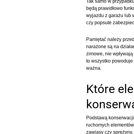
Tak samo w przypadku 
będą prawidłowo funkc
wyjazdu z garażu lub 
czy popsute zabezpiecz
Pamiętać należy przed
narażone są na działa
zimowe, nie wpływają 
to wszystko powoduje 
ważna.
Które e
konserwa
Podstawą konserwacji
ruchomych elementów b
zawiasy czy sprężyny.