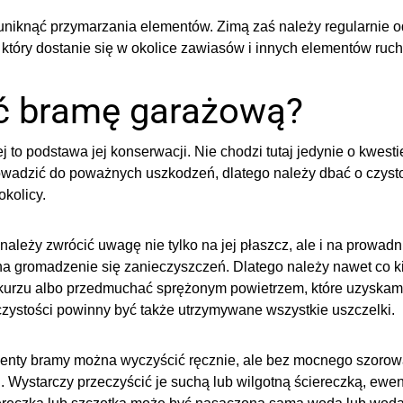
niknąć przymarzania elementów. Zimą zaś należy regularnie o
 który dostanie się w okolice zawiasów i innych elementów ruc
ć bramę garażową?
to podstawa jej konserwacji. Nie chodzi tutaj jedynie o kwesti
adzić do poważnych uszkodzeń, dlatego należy dbać o czysto
okolicy.
ależy zwrócić uwagę nie tylko na jej płaszcz, ale i na prowadn
na gromadzenie się zanieczyszczeń. Dlatego należy nawet co ki
 kurzu albo przedmuchać sprężonym powietrzem, które uzyskam
zystości powinny być także utrzymywane wszystkie uszczelki.
enty bramy można wyczyścić ręcznie, ale bez mocnego szorowa
. Wystarczy przeczyścić je suchą lub wilgotną ściereczką, ewen