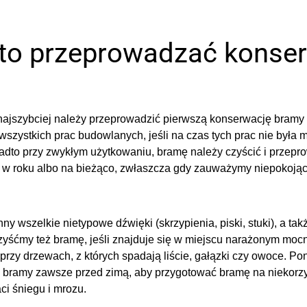
to przeprowadzać konse
najszybciej należy przeprowadzić pierwszą konserwację bramy 
wszystkich prac budowlanych, jeśli na czas tych prac nie była
dto przy zwykłym użytkowaniu, bramę należy czyścić i przepro
 w roku albo na bieżąco, zwłaszcza gdy zauważymy niepokojąc
y wszelkie nietypowe dźwięki (skrzypienia, piski, stuki), a ta
zyśćmy też bramę, jeśli znajduje się w miejscu narażonym moc
przy drzewach, z których spadają liście, gałązki czy owoce. P
d bramy zawsze przed zimą, aby przygotować bramę na niekorz
ci śniegu i mrozu.