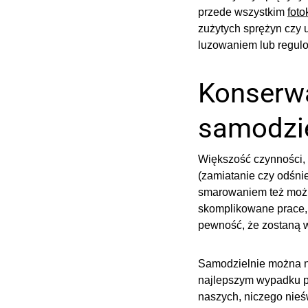
przede wszystkim
fot
zużytych sprężyn czy
luzowaniem lub regul
Konserwa
samodzie
Większość czynności, 
(zamiatanie czy odśni
smarowaniem też możn
skomplikowane prace, 
pewność, że zostaną 
Samodzielnie można ni
najlepszym wypadku pr
naszych, niczego nieś