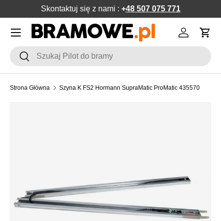
Skontaktuj się z nami :
+
48 507 075 771
POMIŃ DO ZAWARTOŚCI
Menu
Zaloguj si
Kos
Szukaj
Szukaj
Strona Główna
Szyna K FS2 Hormann SupraMatic ProMatic 435570