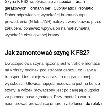
Szyna K FS2 współpracuje z
napędami bram
garażowych Hormann serii SupraMatic i ProMatic
.
Dobór odpowiedniej wysokości bramy do typu
prowadzenia (N lub L/Z/H) należy zweryfikować przed
zakupem, ponieważ wpływa on na maksymalną
wysokość obsługiwanej bramy.
Jak zamontować szynę K FS2?
Dwuczęściowa szyna łączona jest w trakcie montażu
na krótszy odcinek pod stropem garażu, co ułatwia
transport i instalację w garażach o ograniczonej
wysokości. Głowica napędu mocowana jest na końcu
szyny, a wózek prowadzony jest po całej jej długości
za pomocą pasa zębatego. Przy montażu warto
nasmarować prowadnicę
smarem z teflonem do rolek i