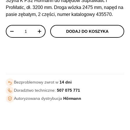
Szyna K FS2 Hormann do napędów SupraMatic i
ProMatic, dł. 3200 mm. Droga wózka 2475 mm, napęd na
pasie zębatym, 2 części, numer katalogowy 435570.
Ilość
DODAJ DO KOSZYKA
-
+
Bezproblemowy zwrot w
14 dni
Doradztwo techniczne:
507 075 771
Autoryzowana dystrybucja
Hörmann