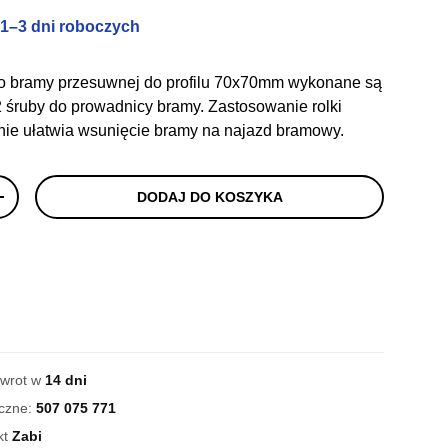
 1–3 dni roboczych
o bramy przesuwnej do profilu 70x70mm wykonane są
śruby do prowadnicy bramy. Zastosowanie rolki
ie ułatwia wsunięcie bramy na najazd bramowy.
DODAJ DO KOSZYKA
+
zwrot w
14 dni
iczne:
507 075 771
kt
Zabi