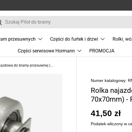
j
zukaj
bram przesuwnych
Części do furtek i drzwi
Rolki¸ wó
Części serwisowe Hormann
PROMOCJA
Rolka najazdowa do bramy przesuwnej (PROFIL 70x70mm) - RN-70
Numer katalogowy:
R
Rolka najaz
70x70mm) - 
41,50 zł
Podatek wliczony w c