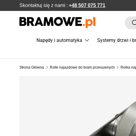
Skontaktuj się z nami :
+
48 507 075 771
POMIŃ DO ZAWARTOŚCI
Szuka
S
Napędy i automatyka
Systemy drzwi i 
Strona Główna
Rolki najazdowe do bram przesuwnych