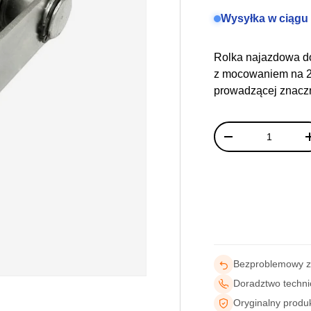
Wysyłka w ciągu
Rolka najazdowa d
z mocowaniem na 2 
prowadzącej znaczn
Ilość
-
Bezproblemowy 
Doradztwo techn
Oryginalny produ