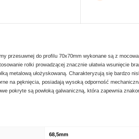
amy przesuwnej do profilu 70x70mm wykonane są z mocowa
osowanie rolki prowadzącej znacznie ułatwia wsunięcie br
olką metalową ułożyskowaną. Charakteryzują się bardzo ni
orne na pęknięcia, posiadają wysoką odporność mechaniczn
dowe pokryte są powłoką galwaniczną, która zapewnia znako
68,5mm