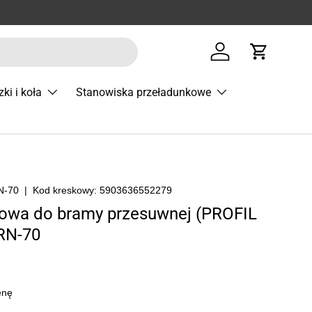
Zaloguj się
Koszyk
zki i koła
Stanowiska przeładunkowe
N-70
|
Kod kreskowy:
5903636552279
dowa do bramy przesuwnej (PROFIL
RN-70
enę